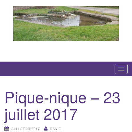
Skip
to
content
Created with WordPress managed by 1&1
T
o
g
Pique-nique – 23
g
l
juillet 2017
e
n
a
JUILLET 28, 2017
DANIEL
v