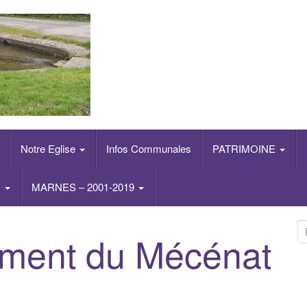
Notre Eglise
Infos Communales
PATRIMOINE
s
MARNES – 2001-2019
R
ement du Mécénat
e
c
h
e