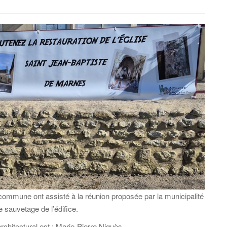
r
c
h
e
p
o
u
r
:
 commune ont assisté à la réunion proposée par la municipalité
e sauvetage de l’édifice.
rchitectural est : Marie-Pierre Niguès.