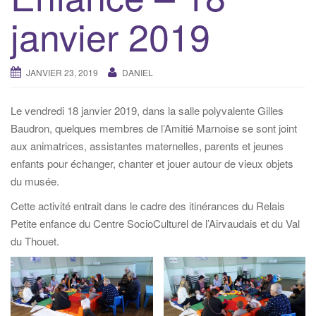
i
janvier 2019
g
a
t
JANVIER 23, 2019
DANIEL
i
o
Le vendredi 18 janvier 2019, dans la salle polyvalente Gilles
n
Baudron, quelques membres de l’Amitié Marnoise se sont joint
aux animatrices, assistantes maternelles, parents et jeunes
enfants pour échanger, chanter et jouer autour de vieux objets
du musée.
Cette activité entrait dans le cadre des itinérances du Relais
Petite enfance du Centre SocioCulturel de l’Airvaudais et du Val
du Thouet.