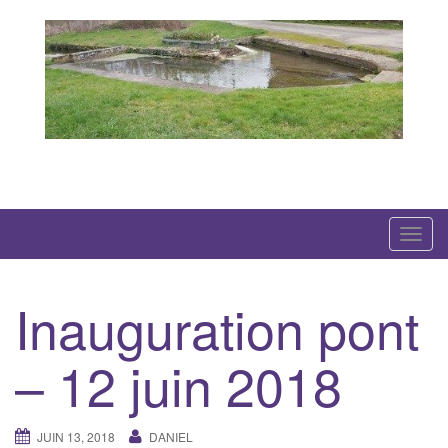
Skip
to
content
Created with WordPress managed by 1&1
T
o
g
Inauguration pont
g
l
– 12 juin 2018
e
n
a
JUIN 13, 2018
DANIEL
v