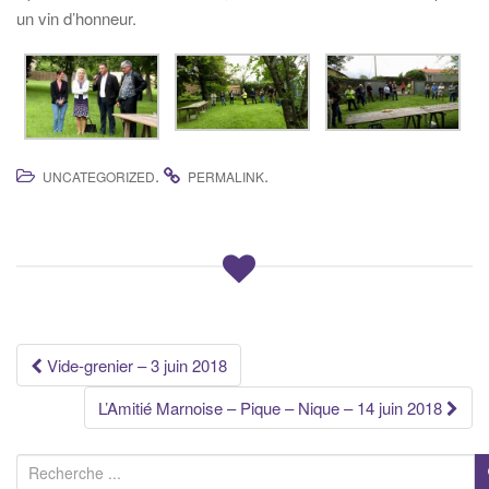
un vin d’honneur.
.
.
UNCATEGORIZED
PERMALINK
Navigation
Vide-grenier – 3 juin 2018
des
L’Amitié Marnoise – Pique – Nique – 14 juin 2018
articles
R