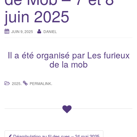
i
juin 2025
g
a
t
JUIN 9, 2025
DANIEL
i
o
n
Il a été organisé par Les furieux
de la mob
.
.
2025
PERMALINK
Déambulation au fil des rues – 24 mai 2025