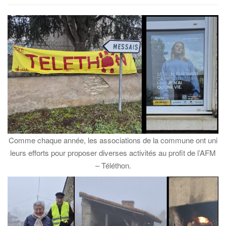
i
g
a
t
i
o
n
Comme chaque année, les associations de la commune ont uni
leurs efforts pour proposer diverses activités au profit de l’AFM
– Téléthon.