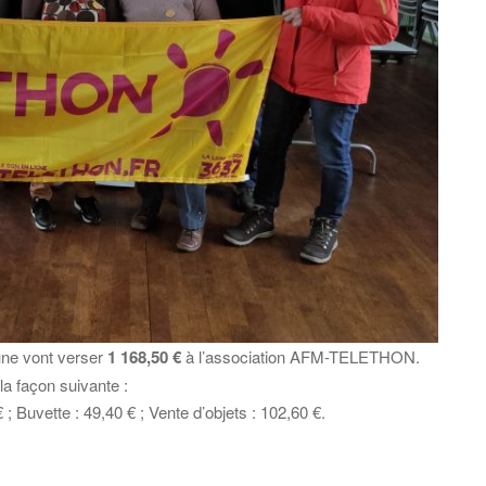
mune vont verser
1 168,50 €
à l’association AFM-TELETHON.
la façon suivante :
; Buvette : 49,40 € ; Vente d’objets : 102,60 €.