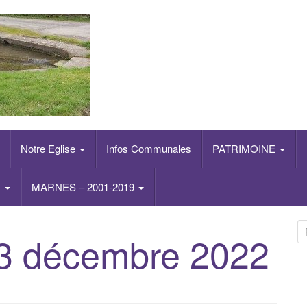
Notre Eglise
Infos Communales
PATRIMOINE
s
MARNES – 2001-2019
R
 décembre 2022
e
c
h
e