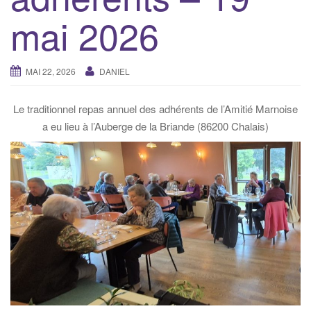
i
mai 2026
g
a
t
MAI 22, 2026
DANIEL
i
o
Le traditionnel repas annuel des adhérents de l’Amitié Marnoise
n
a eu lieu à l’Auberge de la Briande (86200 Chalais)