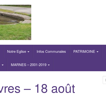
Notre Eglise
Infos Communales
PATRIMOINE
s
MARNES – 2001-2019
R
res – 18 août
e
c
h
e