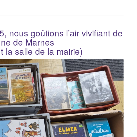
r
c
h
e
, nous goûtions l’air vivifiant de
p
ne de Marnes
o
 la salle de la mairie)
u
r
: