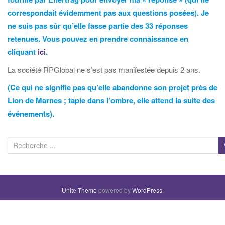
correspondait évidemment pas aux questions posées). Je
ne suis pas sûr qu’elle fasse partie des 33 réponses
retenues. Vous pouvez en prendre connaissance en
cliquant
ici
.
La société RPGlobal ne s’est pas manifestée depuis 2 ans.
(Ce qui ne signifie pas qu’elle abandonne son projet près de
Lion de Marnes ; tapie dans l’ombre, elle attend la suite des
événements).
R
e
c
h
Unite Theme
powered by
WordPress
.
e
r
c