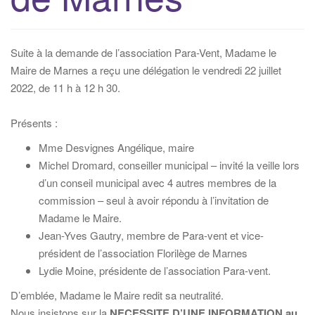
i
g
a
Suite à la demande de l’association Para-Vent, Madame le
t
Maire de Marnes a reçu une délégation le vendredi 22 juillet
i
2022, de 11 h à 12 h 30.
o
n
Présents :
Mme Desvignes Angélique, maire
Michel Dromard, conseiller municipal – invité la veille lors
d’un conseil municipal avec 4 autres membres de la
commission – seul à avoir répondu à l’invitation de
Madame le Maire.
Jean-Yves Gautry, membre de Para-vent et vice-
président de l’association Florilège de Marnes
Lydie Moine, présidente de l’association Para-vent.
D’emblée, Madame le Maire redit sa neutralité.
Nous insistons sur la
NECESSITE D’UNE INFORMATION au