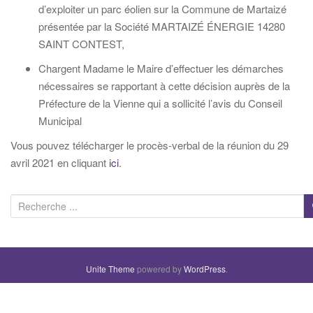
d’exploiter un parc éolien sur la Commune de Martaizé
présentée par la Société MARTAIZÉ ÉNERGIE 14280
SAINT CONTEST,
Chargent Madame le Maire d’effectuer les démarches
nécessaires se rapportant à cette décision auprès de la
Préfecture de la Vienne qui a sollicité l’avis du Conseil
Municipal
Vous pouvez télécharger le procès-verbal de la réunion du 29
avril 2021 en cliquant
ici
.
R
e
c
h
Unite Theme
powered by
WordPress
.
e
r
c